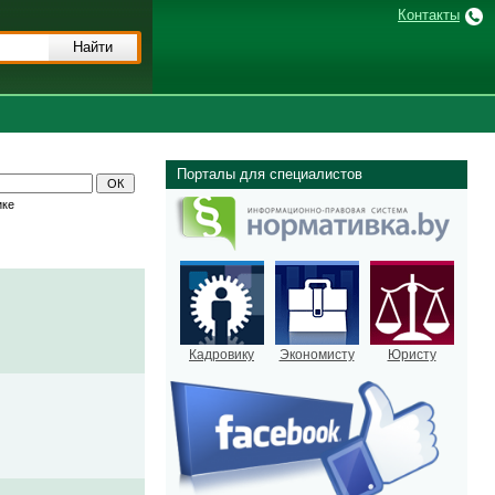
Контакты
Порталы для специалистов
ике
Кадровику
Экономисту
Юристу