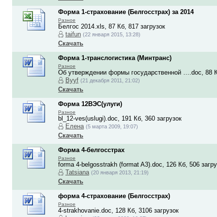
Форма 1-страхование (Белгосстрах) за 2014
Разное
Белгос 2014.xls, 87 Кб, 817 загрузок
taifun
(22 января 2015, 13:28)
Скачать
Форма 1-транслогистика (Минтранс)
Разное
Об утверждении формы государственной ….doc, 88 Кб
Вyyf
(21 декабря 2011, 21:02)
Скачать
Форма 12ВЭС(улуги)
Разное
bl_12-ves(uslugi).doc, 191 Кб, 360 загрузок
Елена
(5 марта 2009, 19:07)
Скачать
Форма 4-белгосстрах
Разное
forma 4-belgosstrakh (format A3).doc, 126 Кб, 506 загр
Tatsiana
(20 января 2013, 21:19)
Скачать
форма 4-страхование (Белгосстрах)
Разное
4-strakhovanie.doc, 128 Кб, 3106 загрузок