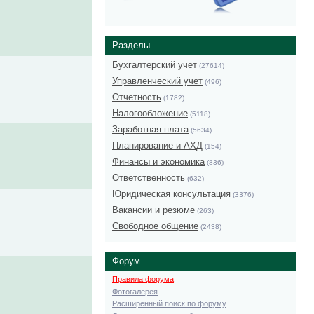
Разделы
Бухгалтерский учет
(27614)
Управленческий учет
(496)
Отчетность
(1782)
Налогообложение
(5118)
Заработная плата
(5634)
Планирование и АХД
(154)
Финансы и экономика
(836)
Ответственность
(632)
Юридическая консультация
(3376)
Вакансии и резюме
(263)
Свободное общение
(2438)
Форум
Правила форума
Фотогалерея
Расширенный поиск по форуму