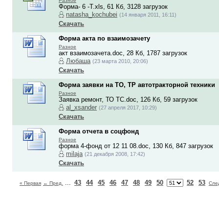
Разное
Форма- 6 -Т.xls, 61 Кб, 3128 загрузок
natasha_kochubei
(14 января 2011, 16:11)
Скачать
Форма акта по взаимозачету
Разное
акт взаимозачета.doc, 28 Кб, 1787 загрузок
Любаша
(23 марта 2010, 20:06)
Скачать
Форма заявки на ТО, ТР автотракторной техники
Разное
Заявка ремонт, ТО ТС.doc, 126 Кб, 59 загрузок
al_xsander
(27 апреля 2017, 10:29)
Скачать
Форма отчета в соцфонд
Разное
форма 4-фонд от 12 11 08.doc, 130 Кб, 847 загрузок
milaja
(21 декабря 2008, 17:42)
Скачать
...
43
44
45
46
47
48
49
50
52
53
« Первая
← Пред.
Сле