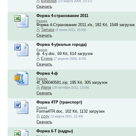
kurasiwa
(23 марта 2009, 10:37)
Скачать
Форма 4-страхование 2011
Разное
Форма 4-Страхование 2011.xls, 182 Кб, 1549 загрузок
Tamara
(8 июля 2011, 15:59)
Скачать
Форма 4-у(малые города)
Разное
ф. 4-у.doc, 69 Кб, 614 загрузок
Елена
(7 апреля 2009, 9:28)
Скачать
Форма 4-ф
Разное
4f_506040591.zip, 195 Кб, 305 загрузок
Alena
(20 октября 2011, 13:06)
Скачать
Форма 4ТР (транспорт)
Разное
Forma4TR.doc, 102 Кб, 1132 загрузки
zzoy
(2 марта 2011, 21:49)
Скачать
Форма 6-Т (кадры)