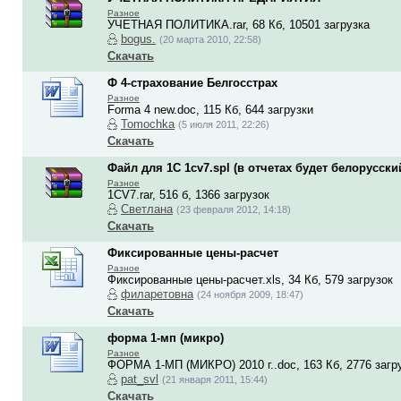
Разное
УЧЕТНАЯ ПОЛИТИКА.rar, 68 Кб, 10501 загрузка
bogus.
(20 марта 2010, 22:58)
Скачать
Ф 4-страхование Белгосстрах
Разное
Forma 4 new.doc, 115 Кб, 644 загрузки
Tomochka
(5 июля 2011, 22:26)
Скачать
Файл для 1С 1cv7.spl (в отчетах будет белорусский
Разное
1CV7.rar, 516 б, 1366 загрузок
Светлана
(23 февраля 2012, 14:18)
Скачать
Фиксированные цены-расчет
Разное
Фиксированные цены-расчет.xls, 34 Кб, 579 загрузок
филаретовна
(24 ноября 2009, 18:47)
Скачать
форма 1-мп (микро)
Разное
ФОРМА 1-МП (МИКРО) 2010 г..doc, 163 Кб, 2776 загр
pat_svl
(21 января 2011, 15:44)
Скачать