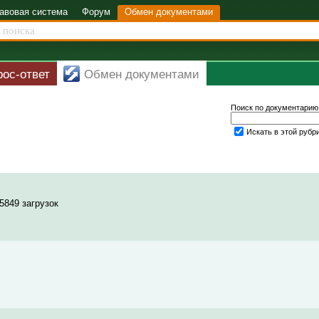
авовая система
Форум
Обмен документами
рос-ответ
Обмен документами
Поиск по документарию
Искать в этой рубр
5849 загрузок