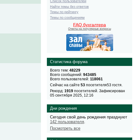
Список пользователей
Найти темы без ответов
Темы по рейтингу
Темы по сообщениям
FAQ бухгалтера
Ответы на популярные вопросы
Статистика форума
Всего тем:
48229
Всего сообщений:
943485
Всего пользователей:
118061
Сейчас на сайте
53
посетителя53 гостя.
Рекорд:
1919
посетителей. Зафиксирован
05 сентября 2025, 12:16
Дни рождения
Сегодня свой день рождения празднуют
142 пользователя
.
Посмотреть все