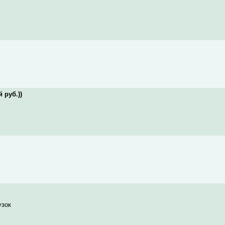
 руб.))
узок