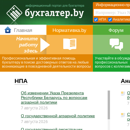
Информационно-пр
НПА
Аналитик
Главная
Нормативка.by
Форум
Начните
работу
здесь
Профессиональная и эффективная помощь
Участвуйте в обсужд
бухгалтеру в поиске достоверных ответов на любые
профессиональных
возникающие в повседневной деятельности вопросы
вопросов с коллегам
НПА
Ан
Об изменении Указа Президента
О
Республики Беларусь по вопросам
б
аграрной политики
7
7 августа 2026
С
О государственной аграрной политике
с
7 августа 2026
7
О государственной регистрации