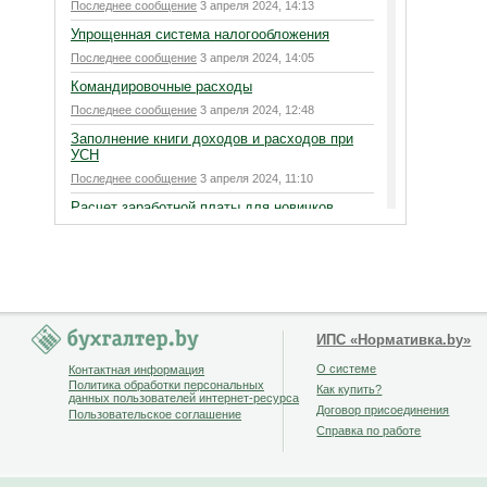
Последнее сообщение
3 апреля 2024, 14:13
Упрощенная система налогообложения
Последнее сообщение
3 апреля 2024, 14:05
Командировочные расходы
Последнее сообщение
3 апреля 2024, 12:48
Заполнение книги доходов и расходов при
УСН
Последнее сообщение
3 апреля 2024, 11:10
Расчет заработной платы для новичков
Последнее сообщение
3 апреля 2024, 11:03
Новая декларация НДС ввоз из ЕАЭС с
01/01/2024
Последнее сообщение
3 апреля 2024, 9:19
Касса
ИПС «Нормативка.by»
Последнее сообщение
3 апреля 2024, 9:05
О системе
Контактная информация
Давальческое сырье
Политика обработки персональных
Как купить?
данных пользователей интернет-ресурса
Последнее сообщение
3 апреля 2024, 3:47
Договор присоединения
Пользовательское соглашение
Ведение учета ИП, розница ОСН без НДС
Справка по работе
Последнее сообщение
2 апреля 2024, 23:16
О ПРЕДСТАВЛЕНИИ СВЕДЕНИЙ О