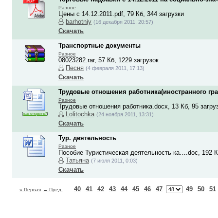
Разное
Цены с 14.12.2011.pdf, 79 Кб, 344 загрузки
barhotniy
(16 декабря 2011, 20:57)
Скачать
Транспортные документы
Разное
08023282.rar, 57 Кб, 1229 загрузок
Песня
(4 февраля 2011, 17:13)
Скачать
Трудовые отношения работника(иностранного гр
Разное
Трудовые отношения работника.docx, 13 Кб, 95 загру
Lolitochka
(
как открыть?
)
(24 ноября 2011, 13:31)
Скачать
Тур. деятельность
Разное
Пособие Туристическая деятельность ка….doc, 192 Кб
Татьяна
(7 июля 2011, 0:03)
Скачать
...
40
41
42
43
44
45
46
47
49
50
51
« Первая
← Пред.