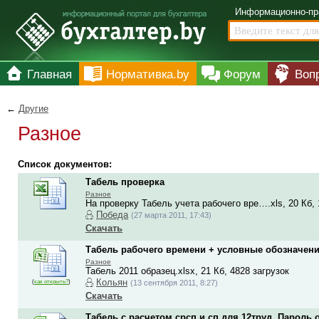
Информационно-пр
Главная
Нормативка.by
Форум
Воп
←
Другие
Разное
Список документов:
Табель проверка
Разное
На проверку Табель учета рабочего вре….xls, 20 Кб, 
Победа
(27 марта 2011, 17:43)
Скачать
Табель рабочего времени + условные обозначен
Разное
Табель 2011 образец.xlsx, 21 Кб, 4828 загрузок
Кольян
(
как открыть?
)
(13 сентября 2011, 8:27)
Скачать
Табель с расчетом срсп и сп для 12труд. Пароль 