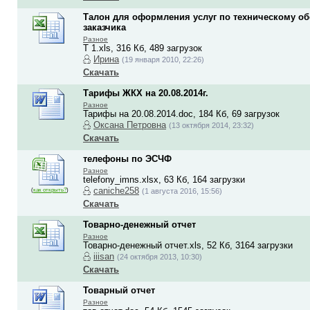
Талон для оформления услуг по техническому об
заказчика
Разное
Т 1.xls, 316 Кб, 489 загрузок
Ирина
(19 января 2010, 22:26)
Скачать
Тарифы ЖКХ на 20.08.2014г.
Разное
Тарифы на 20.08.2014.doc, 184 Кб, 69 загрузок
Оксана Петровна
(13 октября 2014, 23:32)
Скачать
телефоны по ЭСЧФ
Разное
telefony_imns.xlsx, 63 Кб, 164 загрузки
caniche258
(
как открыть?
)
(1 августа 2016, 15:56)
Скачать
Товарно-денежный отчет
Разное
Товарно-денежный отчет.xls, 52 Кб, 3164 загрузки
iiisan
(24 октября 2013, 10:30)
Скачать
Товарный отчет
Разное