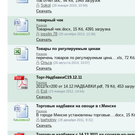
тов.отчет.doc, 54 Кб, 1545 загрузок
Sokol
(28 января 2010, 10:58)
Скачать
товарный чек
Разное
Товарный чек.docx, 15 Кб, 4391 загрузка
josslin.78
(
как открыть?
)
(25 октября 2013, 12:36)
Скачать
Товары по регулируемым ценам
Разное
перечень товаров по регулируемым цена….xls, 72 Кб,
Ольга
(26 августа 2014, 10:07)
Скачать
Торг-НадбавкиС19.12.11
Разное
2011Пст200 от 14.12.НАДБАВКИ.pdf, 79 Кб, 453 загру
Esli
(23 января 2012, 14:54)
Скачать
Торговые надбавки на овощи в г.Минске
Разное
В городе Минске установлены торговые….docx, 15 Кб
barhotniy
(
как открыть?
)
(28 декабря 2011, 9:31)
Скачать
Торговые надбавки с 14.12.2011 на социально-зн