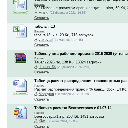
Разное
2021Табель с расчетом срсп и сп для ….xlsx, 59 Кб, 
Finski
(
как открыть?
)
(23 февраля 2021, 14:35)
Скачать
табель т-13
Разное
tabel т-13 .xls, 20 Кб, 716 загрузок
yuzoya8
(11 мая 2014, 14:45)
Скачать
Табель учета рабочего времени 2016-2030 (учтены
Разное
Табель2026.rar, 138 Кб, 13024 загрузки
dracon_64
(20 декабря 2025, 8:41)
Скачать
Таблица-расчет распределения транспортных ра
Разное
Расчет распределения транс и % банк….docx, 14 Кб, 
Маргуша
(
как открыть?
)
(10 января 2012, 11:19)
Скачать
Табличка расчета Белгосстраха с 01.07.14
Разное
Белгосстрах1.zip, 268 Кб, 1491 загрузка
Kiwi
(30 июля 2014, 12:05)
Скачать