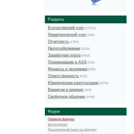
Разделы
Бухгалтерский учет
(27614)
Управленческий учет
(496)
Отчетность
(1782)
Налогообложение
(5118)
Заработная плата
(5634)
Планирование и АХД
(154)
Финансы и экономика
(836)
Ответственность
(632)
Юридическая консультация
(3376)
Вакансии и резюме
(263)
Свободное общение
(2438)
Форум
Правила форума
Фотогалерея
Расширенный поиск по форуму