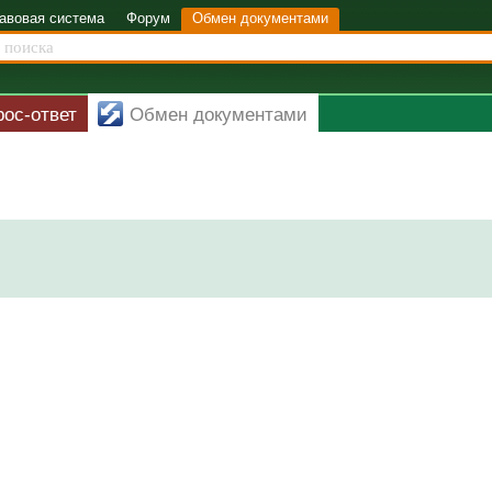
авовая система
Форум
Обмен документами
рос-ответ
Обмен документами