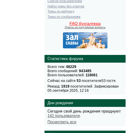
Список пользователей
Найти темы без ответов
Темы по рейтингу
Темы по сообщениям
FAQ бухгалтера
Ответы на популярные вопросы
Статистика форума
Всего тем:
48229
Всего сообщений:
943485
Всего пользователей:
118061
Сейчас на сайте
53
посетителя53 гостя.
Рекорд:
1919
посетителей. Зафиксирован
05 сентября 2025, 12:16
Дни рождения
Сегодня свой день рождения празднуют
142 пользователя
.
Посмотреть все