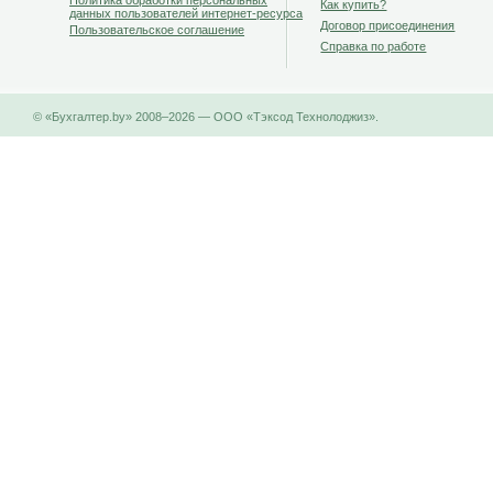
Политика обработки персональных
Как купить?
данных пользователей интернет-ресурса
Договор присоединения
Пользовательское соглашение
Справка по работе
© «Бухгалтер.by» 2008–2026 — ООО «Тэксод Технолоджиз».