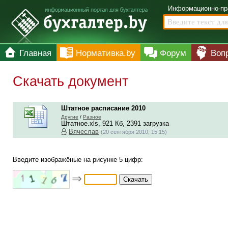
Информационно-пр
Главная
Нормативка.by
Форум
Воп
Скачать документ
Штатное расписание 2010
Другие
/
Разное
Штатное.xls, 921 Кб, 2391 загрузка
Вячеслав
(20 сентября 2010, 15:15)
Введите изображёные на рисунке 5 цифр:
⇒