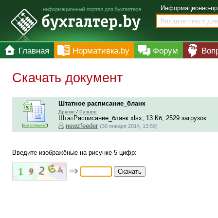
Информационно-пр
Главная
Нормативка.by
Форум
Воп
Скачать документ
Штатное расписание_бланк
Другие
/
Разное
ШтатРасписание_бланк.xlsx, 13 Кб, 2529 загрузок
newzfeeder
(
как открыть?
)
(30 января 2014, 13:59)
Введите изображёные на рисунке 5 цифр:
⇒