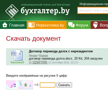
Информационно-пр
Главная
Нормативка.by
Форум
Воп
Скачать документ
Договор перевода долга с нерезидентом
Другие
/
Разное
договор перевода долга.docx, 20 Кб, 204 загрузки
DZMITRIK
(
как открыть?
)
(2 сентября 2011, 22:17)
Введите изображёные на рисунке 5 цифр:
⇒