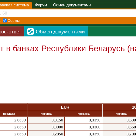
авовая система
Форум
Обмен документами
а
Формы
рос-ответ
Обмен документами
 в банках Республики Беларусь (
EUR
1
продажа
покупка
продажа
покупка
2,8630
3,3150
3,3350
3,63
2,8650
3,3000
3,3300
3,65
2,8650
3,2850
3,3350
3,70