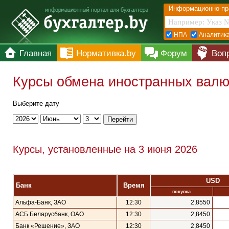
Информационно-пр
НПА
Аналитик
Главная
Нормативка.by
Форум
Воп
Курсы обмена иностранных валют
Выберите дату
Курсы, установленные на 3 июня 2026
USD
Банк
Время
покупка
Альфа-Банк, ЗАО
12:30
2,8550
АСБ Беларусбанк, ОАО
12:30
2,8450
Банк «Решение», ЗАО
12:30
2,8450