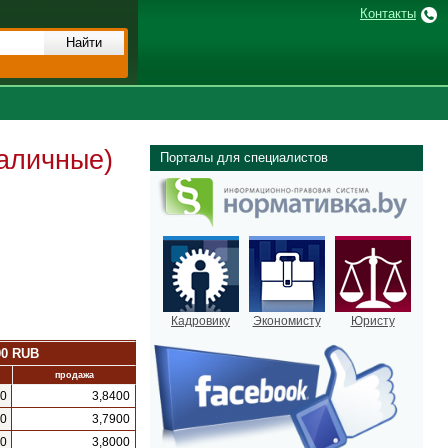
Контакты
наличные)
Порталы для специалистов
Кадровику
Экономисту
Юристу
00 RUB
продажа
00
3,8400
00
3,7900
00
3,8000