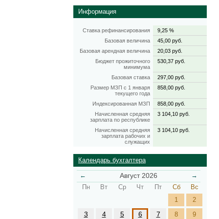
Информация
Ставка рефинансирования
9,25 %
Базовая величина
45,00 руб.
Базовая арендная величина
20,03 руб.
Бюджет прожиточного
530,37 руб.
минимума
Базовая ставка
297,00 руб.
Размер МЗП с 1 января
858,00 руб.
текущего года
Индексированная МЗП
858,00 руб.
Начисленная средняя
3 104,10 руб.
зарплата по республике
Начисленная средняя
3 104,10 руб.
зарплата рабочих и
служащих
Календарь бухгалтера
←
Август 2026
→
Пн
Вт
Ср
Чт
Пт
Сб
Вс
1
2
3
4
5
6
7
8
9