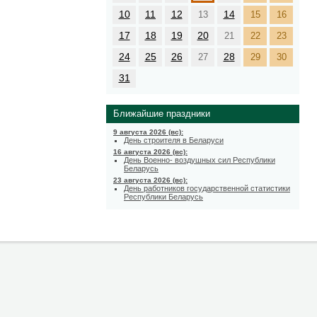
10
11
12
14
13
15
16
17
18
19
20
21
22
23
24
25
26
28
27
29
30
31
Ближайшие праздники
9 августа 2026 (вс):
День строителя в Беларуси
16 августа 2026 (вс):
День Военно- воздушных сил Республики
Беларусь
23 августа 2026 (вс):
День работников государственной статистики
Республики Беларусь