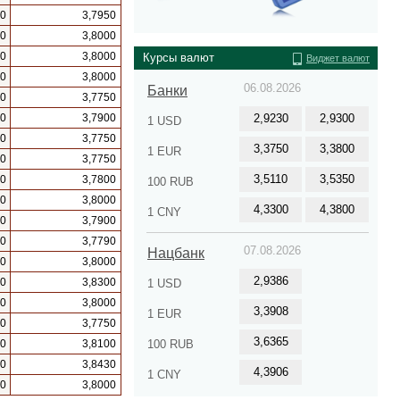
00
3,7950
00
3,8000
00
3,8000
Курсы валют
Виджет валют
00
3,8000
06.08.2026
Банки
00
3,7750
00
3,7900
2,9230
2,9300
1 USD
00
3,7750
3,3750
3,3800
1 EUR
00
3,7750
3,5110
3,5350
00
3,7800
100 RUB
00
3,8000
4,3300
4,3800
1 CNY
00
3,7900
00
3,7790
07.08.2026
Нацбанк
00
3,8000
2,9386
00
3,8300
1 USD
00
3,8000
3,3908
1 EUR
50
3,7750
3,6365
00
3,8100
100 RUB
00
3,8430
4,3906
1 CNY
00
3,8000